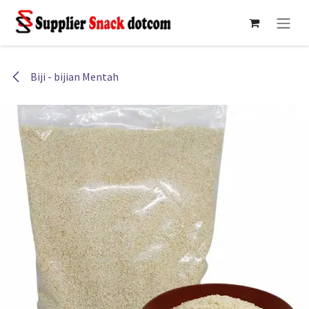
Skip ke Konten
Biji - bijian Mentah