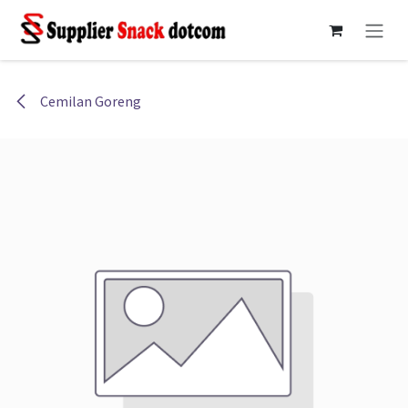
Skip ke Konten
Cemilan Goreng