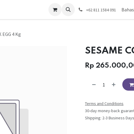
da
Toko
Hubungi kami
Bahas
+62 811 1584 091
 EGG 4 Kg
SESAME C
Rp
265.000,0
Terms and Conditions
30-day money-back guaran
Shipping: 2-3 Business Day