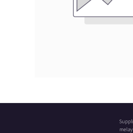
Suppl
melay