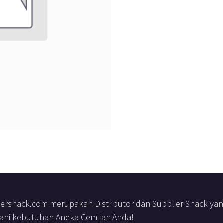
iersnack.com merupakan Distributor dan Supplier Snack yang 
ani kebutuhan Aneka Cemilan Anda!