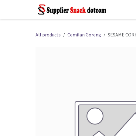
Skip ke Konten
Beran
All products
Cemilan Goreng
SESAME CORK