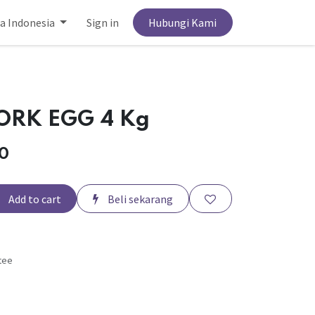
a Indonesia
Sign in
Hubungi Kami
ORK EGG 4 Kg
0
Add to cart
Beli sekarang
tee
s