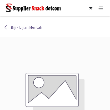
Skip ke Konten
Biji - bijian Mentah