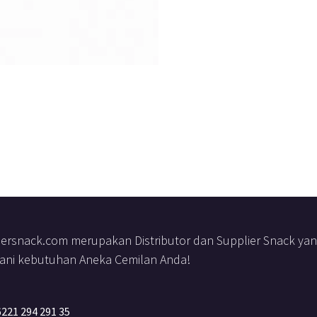
iersnack.com merupakan Distributor dan Supplier Snack yang 
ani kebutuhan Aneka Cemilan Anda!
221 294 291 35