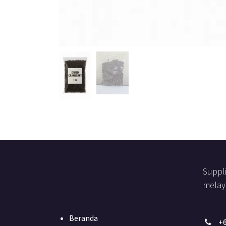
Suppl
melay
Beranda
+6