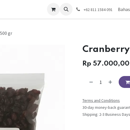
da
Toko
Hubungi kami
Bahas
+62 811 1584 091
500 gr
Cranberry
Rp
57.000,00
Terms and Conditions
30-day money-back guaran
Shipping: 2-3 Business Day