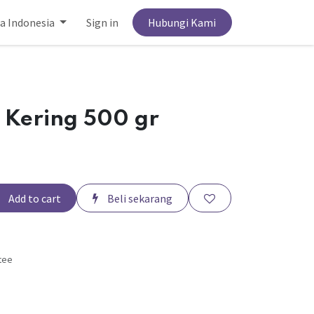
a Indonesia
Sign in
Hubungi Kami
 Kering 500 gr
Add to cart
Beli sekarang
tee
s