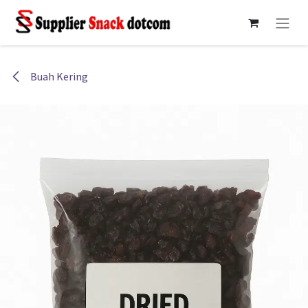
Skip ke Konten
Buah Kering