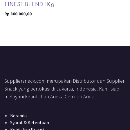
FINEST BLEND 1Kg
Rp
800.000,00
Suppliersnack.com merupakan Distributor dan Supplier
Snack yang berlokasi di Jakarta, Indonesia. Kami siap
melayani kebutuhan Aneka Cemilan Anda!
Beranda
Syarat & Ketentuan
Kebijakan Privasi