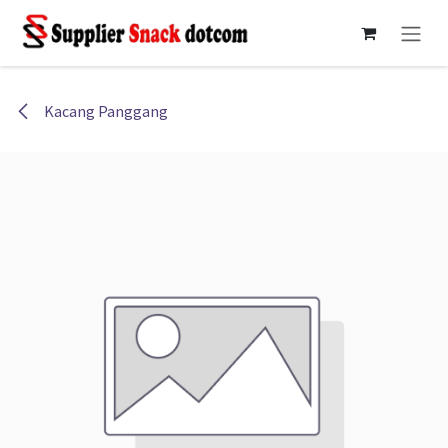
Skip ke Konten
Kacang Panggang